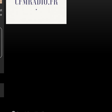
et
le