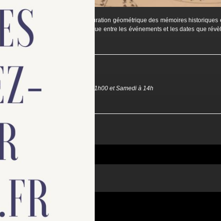
essons à la géométrie
rement, il sera question de la structuration géométrique des mémoires historiques 
thèses, il existe un rapport géométrique entre les événements et les dates que révè
onde
 Julie Conton
Jeudi du mois à 12h35, Mercredi à 21h00 et Samedi à 14h
esdumonde.sitew.com/
entaire.