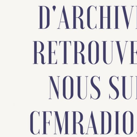
Dans ce premier numéro, nous nous intér
métaphysique et la temporalité. Plus particuliè
culturelles de l’humanité, car selon plusieurs 
les cercles zodiacaux.
L’architecture des mémoires du m
Animé par :
Jacq NGUEGAN, Gérard &
Diffusion :
émission mensuelle : 1er 
Site Web :
http://www.conton.memoir
Laisser un commentaire
Vous devez
vous connecter
pour publier un comm