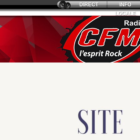
DIRECT
INFO
LOCALE
L’ARCHITECTURE DES 
L’architecture des mémoires du monde
du
Durée : 25 mn 39 - Taille : 23.48 MB
ECOUTER
TÉLÉCHARGER
S'ABONNER